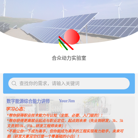
合众动力实验室
查找你的需求，请输入关键词
YourJim
数字能源综合能力讲师
学习心态：
*帮你获得职业技术能力与认知（全面、必要、入门级的）!
*帮你获得更高就业起点与职业定位，起点则未来（失业到研发，3k、5k
文员到10k、15k...研发工程师未来）!
*不能让你一下成为高手，但你能成为高手的工程实现有力助手，未来可
期（研发大拿没空打理一个零基础的小白）！