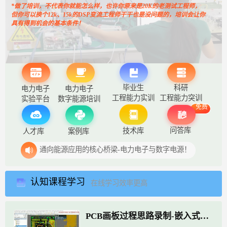
*做了培训，不代表你就能怎么样，也许你原来是20K的老测试工程师，
但你可以换个12k、15k的DSP变流工程师干干也是没问题的，培训会让你
具有得到机会的基本条件！
毕业生
科研
电力电子
电力电子
工程能力实训
工程能力突训
实验平台
数字能源培训
免费
问答库
技术库
人才库
案例库
通向能源应用的核心桥梁-电力电子与数字电源！
认知课程学习
在线学习效率更高
PCB画板过程思路录制-嵌入式控制板1_183811