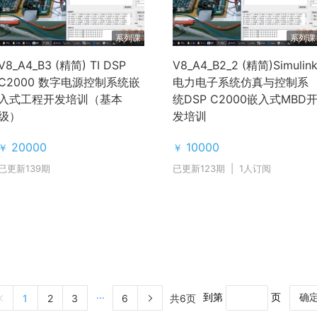
系列课
系列课
V8_A4_B3 (精简) TI DSP
V8_A4_B2_2 (精简)Simulin
C2000 数字电源控制系统嵌
电力电子系统仿真与控制系
入式工程开发培训（基本
统DSP C2000嵌入式MBD
级）
发培训
20000
10000
￥
￥
已更新139期
已更新123期
|
1人订阅
...
到第
页
共6页
1
2
3
6
确