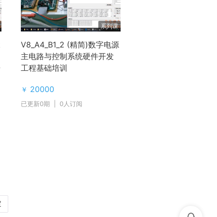
系列课
k
V8_A4_B1_2 (精简)数字电源
主电路与控制系统硬件开发
开
工程基础培训
20000
￥
已更新0期
|
0人订阅
定